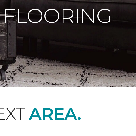
 FLOORING
EXT
AREA.