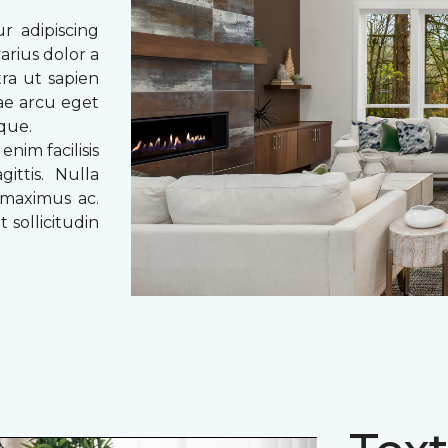
r adipiscing
arius dolor a
tra ut sapien
tae arcu eget
eque.
enim facilisis
ittis. Nulla
 maximus ac.
 sollicitudin