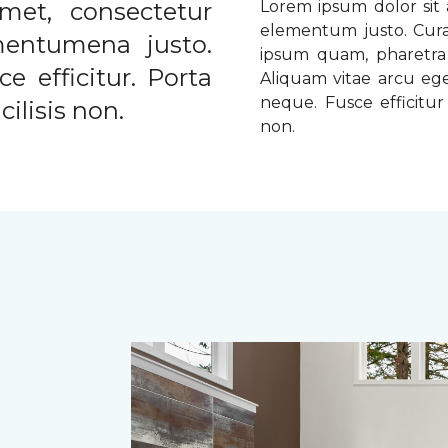
met, consectetur
Lorem ipsum dolor sit a
elementum justo. Curabi
ementumena justo.
ipsum quam, pharetra u
e efficitur. Porta
Aliquam vitae arcu ege
neque. Fusce efficitur 
ilisis non.
non.