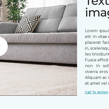
Text
ima
Lorem ipsum
elit. In vit
placerat fac
in, sceleris
Play
leo tincidun
Fusce efficit
non. In sol
viverra ero
Aliquam ac o
sit amet vel o
Call To Action